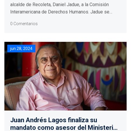
alcalde de Recoleta, Daniel Jadue, a la Comisión
Interamericana de Derechos Humanos. Jadue se
encuentra en prisión preventiva desde el 3 de junio
0 Comentarios
por una investigación sobre farmacias populares. Los
abogados afirman que el sistema judicial chileno
busca destituir a Jadue, infringiendo la soberanía
popular.
jun 28, 2024
Juan Andrés Lagos finaliza su
mandato como asesor del Ministerio