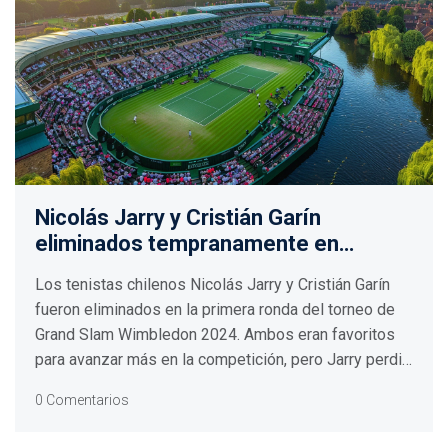
Nicolás Jarry y Cristián Garín
eliminados tempranamente en
Wimbledon 2024
Los tenistas chilenos Nicolás Jarry y Cristián Garín
fueron eliminados en la primera ronda del torneo de
Grand Slam Wimbledon 2024. Ambos eran favoritos
para avanzar más en la competición, pero Jarry perdió
en cuatro sets contra el francés Antoine Hoang y Garín
0 Comentarios
fue derrotado en sets corridos por el australiano
Jordan Thompson.