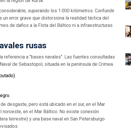
 en la
región de Kursk
.
considerable, superando los 1.000 kilómetros. Confundir
un error grave que distorsiona la realidad táctica del
es de daños a la Flota del Báltico ni a infraestructuras
navales rusas
a referencia a "bases navales". Las fuentes consultadas
Naval de Sebastopol
, situada en la península de Crimea.
putado).
egro.
de desgaste, pero está ubicado en el sur, en el Mar
 noroeste, en el Mar Báltico. No existe conexión
ntera terrestre) y una base naval en San Petersburgo
revisados.