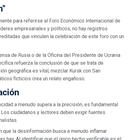
n"
lmente para referirse al Foro Económico Internacional de
deres empresariales y políticos, no hay registros
creditadas que vinculen la celebración de este foro con un
ensa de Rusia o de la Oficina del Presidente de Ucrania
cífica refuerza la conclusión de que se trata de
ión geográfica es vital; mezclar Kursk con San
icos ficticios crea un relato engañoso.
ación
locidad a menudo supera a la precisión, es fundamental
o. Los ciudadanos y lectores deben exigir fuentes
nalistas.
an que la desinformación busca a menudo inflamar
s hay. Al identificar que el único hecho verificable es el