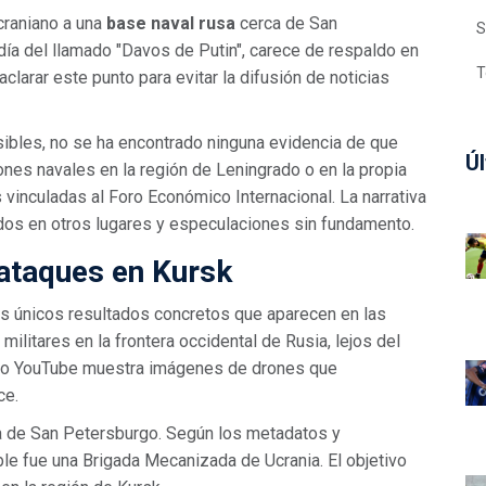
craniano a una
base naval rusa
cerca de
San
S
día del llamado "Davos de Putin", carece de respaldo en
T
aclarar este punto para evitar la difusión de noticias
sibles, no se ha encontrado ninguna evidencia de que
Úl
ones navales en la región de Leningrado o en la propia
vinculadas al Foro Económico Internacional. La narrativa
dos en otros lugares y especulaciones sin fundamento.
 ataques en Kursk
s únicos resultados concretos que aparecen en las
ilitares en la frontera occidental de Rusia, lejos del
omo YouTube muestra imágenes de drones que
ce.
a de San Petersburgo. Según los metadatos y
ble fue una
Brigada Mecanizada de Ucrania
. El objetivo