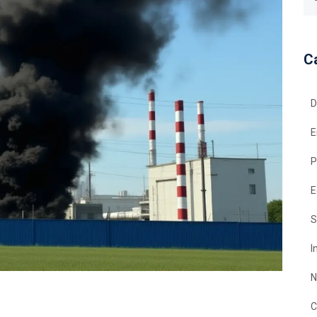
C
D
E
P
E
S
I
N
C