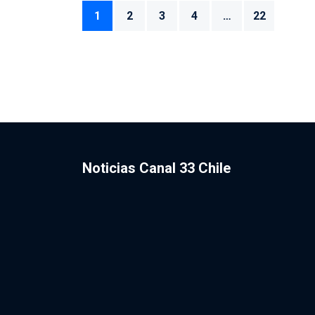
1
2
3
4
…
22
Noticias Canal 33 Chile