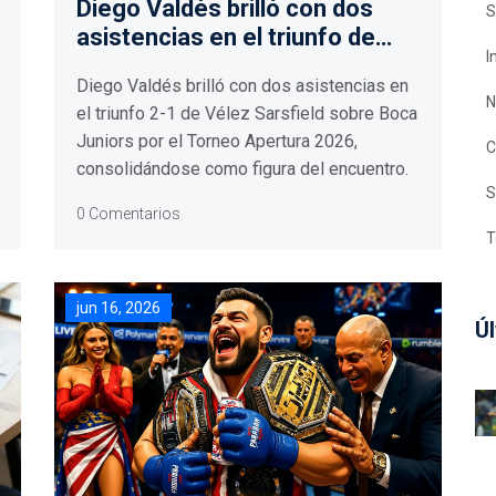
Diego Valdés brilló con dos
S
asistencias en el triunfo de
I
Vélez sobre Boca
Diego Valdés brilló con dos asistencias en
N
el triunfo 2-1 de Vélez Sarsfield sobre Boca
Juniors por el Torneo Apertura 2026,
C
consolidándose como figura del encuentro.
S
0 Comentarios
T
jun 16, 2026
Úl