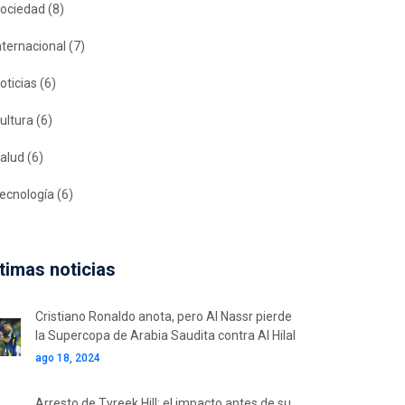
ociedad
(8)
nternacional
(7)
oticias
(6)
ultura
(6)
alud
(6)
ecnología
(6)
timas noticias
Cristiano Ronaldo anota, pero Al Nassr pierde
la Supercopa de Arabia Saudita contra Al Hilal
ago 18, 2024
Arresto de Tyreek Hill: el impacto antes de su