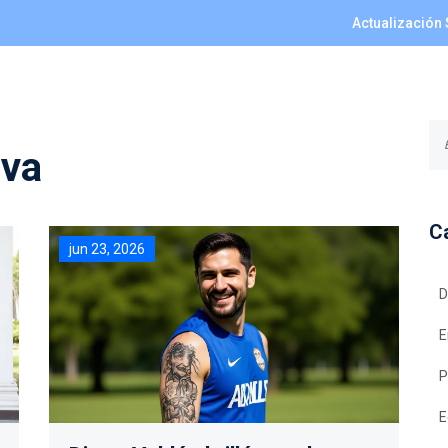
Actualización 
lva
C
jun 23, 2026
D
E
P
E