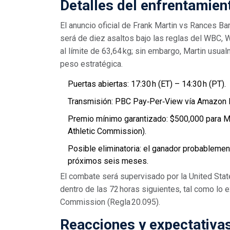
Detalles del enfrentamien
El anuncio oficial de
Frank Martin vs Rances Ba
será de diez asaltos bajo las reglas del WBC
al límite de 63,64 kg; sin embargo, Martin usua
peso estratégica.
Puertas abiertas: 17:30 h (ET) – 14:30 h (PT).
Transmisión: PBC Pay‑Per‑View vía Amazon 
Premio mínimo garantizado: $500,000 para Ma
Athletic Commission).
Posible eliminatoria: el ganador probablement
próximos seis meses.
El combate será supervisado por la United Stat
dentro de las 72 horas siguientes, tal como lo e
Commission (Regla 20.095).
Reacciones y expectativa