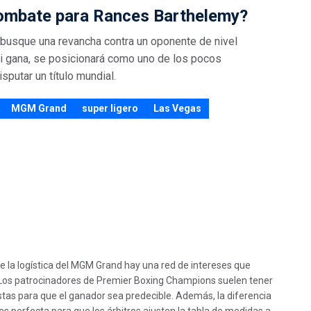
combate para Rances Barthelemy?
busque una revancha contra un oponente de nivel
 si gana, se posicionará como uno de los pocos
utar un título mundial.
MGM Grand
super ligero
Las Vegas
 la logística del MGM Grand hay una red de intereses que
. Los patrocinadores de Premier Boxing Champions suelen tener
tas para que el ganador sea predecible. Además, la diferencia
s perfecta para que los árbitros ajusten la tabla de medidas a