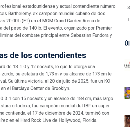
profesional
estadounidense
y actual
contendiente número
S
ces Barthelemy
, ex campeón mundial cubano de dos
T
as 20:00 h (ET) en el
MGM Grand Garden Arena
de
ía del peso de 140 lb. El evento, organizado por
Premier
reliminar del combate principal entre Sebastian Fundora y
Úl
as de los contendientes
ord de 18‑1‑0 y 12 nocauts, lo que le otorga una
 zurdo, su estatura de 1,73 m y su alcance de 173 cm le
al. Su última victoria, el 20 de julio de 2025, fue un KO
 en el Barclays Center de Brooklyn.
30‑3‑1 con 15 nocauts y un alcance de 184 cm, más largo
postura ortodoxa, fue campeón mundial del IBF en super
ima contienda, el 17 de diciembre de 2024, terminó con
rez en el Hard Rock Live de Hollywood, Florida.