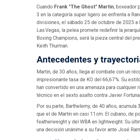
Cuando
Frank "The Ghost" Martin
, boxeador 
3
en la categoría
super ligero
se enfrenta a
Ran
divisiones, el sábado 25 de octubre de 2025 a l
Las Vegas, la pelea promete redefinir la jerarqu
Boxing Champions
, será la pieza central del p
Keith Thurman.
Antecedentes y trayectori
Martin, de 30 años, llega al combate con un réc
impresionante tasa de KO del 66,67 %. Su estilo
han convertido en una amenaza para cualquier riv
técnico en el sexto asalto contra Javier Fortuna
Por su parte, Barthelemy, de 40 años, acumula 
que el de Martin en casi 11 cm. El cubano, de 
featherweight y del WBA en lightweight. Su últ
una decisión unánime a su favor ante José Ramí