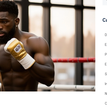
C
D
E
P
E
S
I
N
C