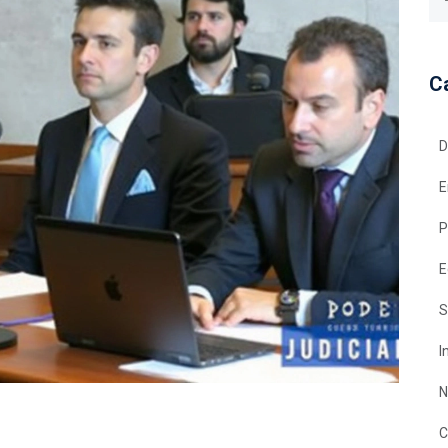
C
D
E
P
E
S
I
N
C